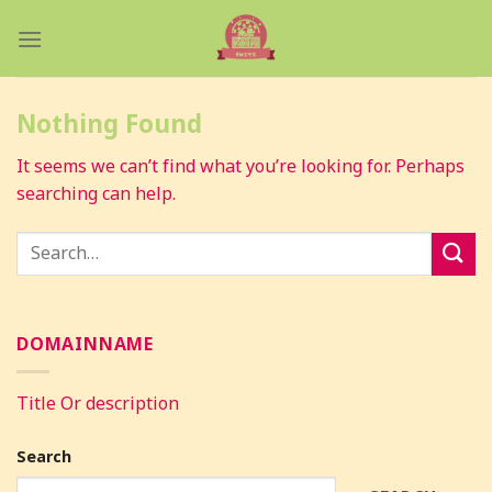
Skip
to
content
Nothing Found
It seems we can’t find what you’re looking for. Perhaps
searching can help.
DOMAINNAME
Title Or description
Search